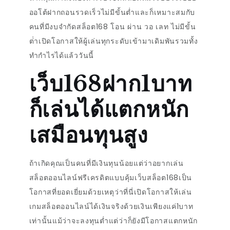
ออโต้ฝากถอนรวดเร็วไม่มีขั้นต่ำและก็เหมาะสมกับ
คนที่มีงบจำกัดสล็อต168 โอน ผ่าน วอ เลท ไม่มีขั้น
ต่ําเปิดโอกาสให้ผู้เล่นทุกระดับเข้ามาเดิมพันรวมทั้ง
ทำกำไรได้แล้ววันนี้
เว็บ168ฝาก1บาท
ก็เล่นได้แตกหนัก
เสมือนทุนสูง
ถ้าเกิดคุณเป็นคนที่มีเงินทุนน้อยแต่ว่าอยากเล่น
สล็อตออนไลน์ฟรีเครดิตแบบคุ้มเว็บสล็อต168เป็น
โอกาสที่ยอดเยี่ยมด้วยเหตุว่าที่นี่เปิดโอกาสให้เล่น
เกมสล็อตออนไลน์ได้เงินจริงด้วยเงินเพียงแค่1บาท
เท่านั้นแม้ว่าจะลงทุนต่ำแต่ว่าก็ยังมีโอกาสแตกหนัก