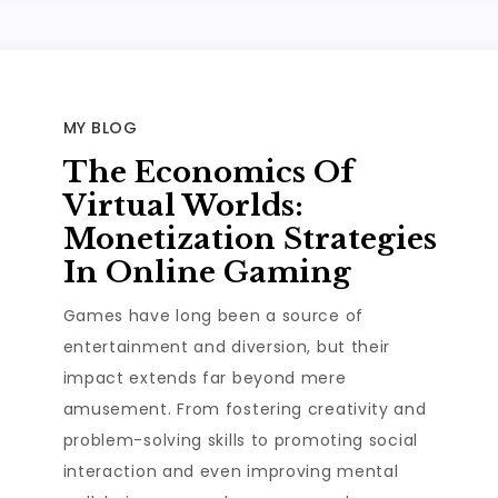
MY BLOG
The Economics Of
Virtual Worlds:
Monetization Strategies
In Online Gaming
Games have long been a source of
entertainment and diversion, but their
impact extends far beyond mere
amusement. From fostering creativity and
problem-solving skills to promoting social
interaction and even improving mental