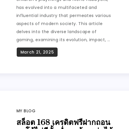
has evolved into a multifaceted and
influential industry that permeates various
aspects of modern society. This article
delves into the diverse landscape of
gaming, examining its evolution, impact, …
MY BLOG
สล็อต 168 เครดิตฟรีฝากถอน