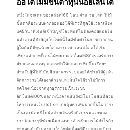
ออโต้ไม่มีขั้นต่ำทุนน้อยเล่นได้
หนึ่งในจุดเด่นของสล็อต168 โอน ผ่าน วอ เลท ไม่มี
ขั้นต่ําคือระบบฝากถอนออโต้ที่เร็วที่สุดใช้เวลาเพียง
แค่5วินาทีเงินก็เข้าบัญชีโดยทันทีไม่ต้องคอยแอดไม่
นทำงานที่สำคัญเว็บไซต์นี้ไม่มีขั้นต่ำในการฝากถอน
ผู้ใดกันที่มีทุนน้อยก็สามารถเข้าเล่นสล็อตได้เริ่ม
เพียงแต่1บาทก็เล่นได้ทุกเกมสสล็อต168ยังรองรับการ
ฝากถอนผ่านทรูวอเลททำให้สะดวกเพิ่มขึ้นเรื่อยๆ
สำหรับผู้ที่ไม่มีบัญชีธนาคารระบบออโต้ช่วยให้ผู้เล่น
จัดการรายได้เองกล้วยๆและมั่นใจได้ว่าไม่มีการ
คดโกงเนื่องจากทุกธุรกรรมเป็นระบบ
อัตโนมัติ100%นอกเหนือจากนั้นยังมีโปรโมชั่นที่ช่วย
ให้การเล่นเว็บslot onlineคุ้มค่าเพิ่มมากขึ้นไม่ว่าจะ
เป็นเครดิตฟรีโบนัสฝากเงินหรือกิจกรรมแจกของ
รางวัลต่างๆที่ช่วยเพิ่มช่องทางสำหรับการได้กำไรถ้า
หากคุณกำลังมองหาเว็บไซต์สล็อตที่มีระบบระเบียบ