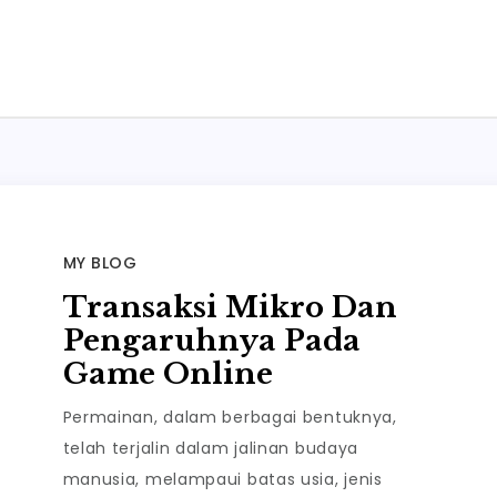
MY BLOG
Transaksi Mikro Dan
Pengaruhnya Pada
Game Online
Permainan, dalam berbagai bentuknya,
telah terjalin dalam jalinan budaya
manusia, melampaui batas usia, jenis