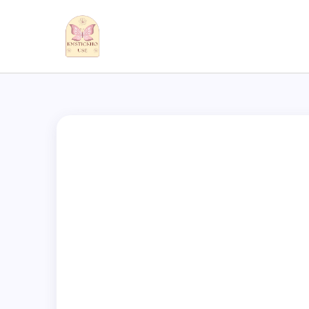
Skip
to
content
kmstickhouse.com