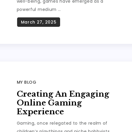
well-being, games have emerged as a
powerful medium …
MY BLOG
Creating An Engaging
Online Gaming
Experience
Gaming, once relegated to the realm of
children’s playthings and niche hobbyists,