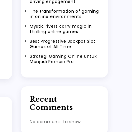
driving engagement
The transformation of gaming
in online environments
Mystic rivers carry magic in
thrilling online games
Best Progressive Jackpot Slot
Games of All Time
Strategi Gaming Online untuk
Menjadi Pemain Pro
Recent
Comments
No comments to show.