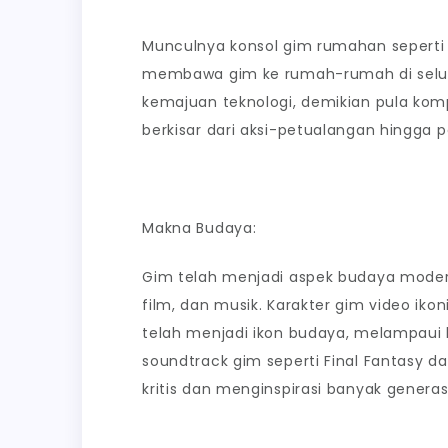
Munculnya konsol gim rumahan seperti 
membawa gim ke rumah-rumah di seluru
kemajuan teknologi, demikian pula ko
berkisar dari aksi-petualangan hingga p
Makna Budaya:
Gim telah menjadi aspek budaya moder
film, dan musik. Karakter gim video ikon
telah menjadi ikon budaya, melampaui 
soundtrack gim seperti Final Fantasy d
kritis dan menginspirasi banyak genera