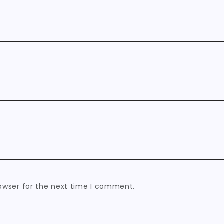
owser for the next time I comment.