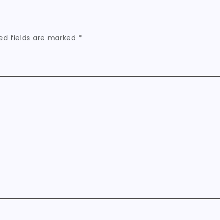
ed fields are marked
*