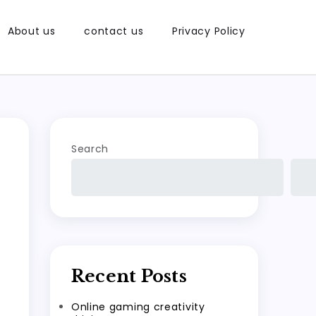
About us
contact us
Privacy Policy
Search
Recent Posts
Online gaming creativity