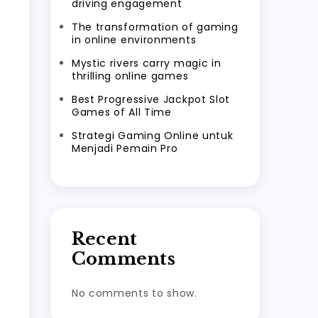
driving engagement
The transformation of gaming
in online environments
Mystic rivers carry magic in
thrilling online games
Best Progressive Jackpot Slot
Games of All Time
Strategi Gaming Online untuk
Menjadi Pemain Pro
Recent
Comments
No comments to show.