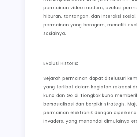
Online
permainan video modern, evolusi perm
hiburan, tantangan, dan interaksi sosial
permainan yang beragam, meneliti evo
sosialnya.
Evolusi Historis:
Sejarah permainan dapat ditelusuri ke
yang terlibat dalam kegiatan rekreasi 
kuno dan Go di Tiongkok kuno memberik
bersosialisasi dan berpikir strategis. M
permainan elektronik dengan diperken
Invaders, yang menandai dimulainya era