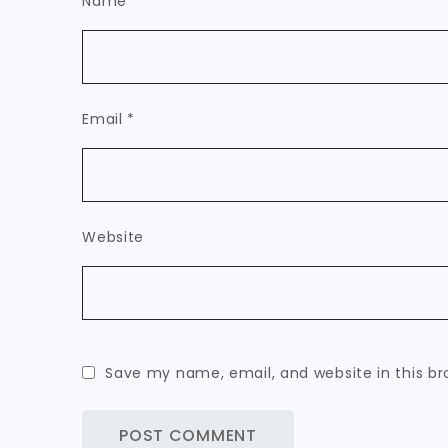
Name
*
Email
*
Website
Save my name, email, and website in this br