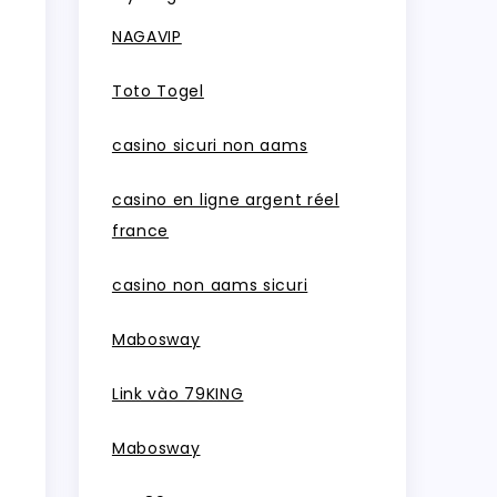
NAGAVIP
Toto Togel
casino sicuri non aams
casino en ligne argent réel
france
casino non aams sicuri
Mabosway
Link vào 79KING
Mabosway