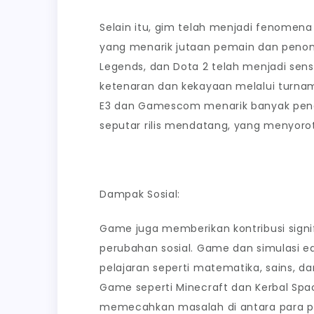
Selain itu, gim telah menjadi fenomena
yang menarik jutaan pemain dan penonto
Legends, dan Dota 2 telah menjadi sen
ketenaran dan kekayaan melalui turnam
E3 dan Gamescom menarik banyak pen
seputar rilis mendatang, yang menyoro
Dampak Sosial:
Game juga memberikan kontribusi signi
perubahan sosial. Game dan simulasi e
pelajaran seperti matematika, sains, da
Game seperti Minecraft dan Kerbal Spa
memecahkan masalah di antara para 