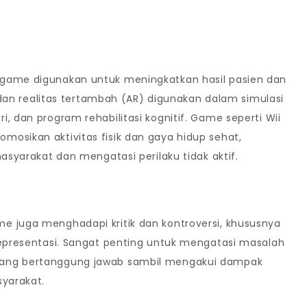
 game digunakan untuk meningkatkan hasil pasien dan
R) dan realitas tertambah (AR) digunakan dalam simulasi
, dan program rehabilitasi kognitif. Game seperti Wii
osikan aktivitas fisik dan gaya hidup sehat,
masyarakat dan mengatasi perilaku tidak aktif.
e juga menghadapi kritik dan kontroversi, khususnya
representasi. Sangat penting untuk mengatasi masalah
yang bertanggung jawab sambil mengakui dampak
syarakat.