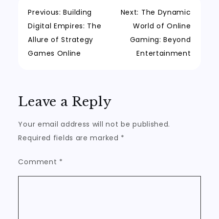
Post
Previous:
Building
Next:
The Dynamic
Digital Empires: The
World of Online
navigation
Allure of Strategy
Gaming: Beyond
Games Online
Entertainment
Leave a Reply
Your email address will not be published.
Required fields are marked
*
Comment
*