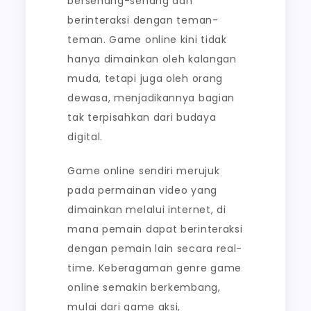
bersenang-senang dan
berinteraksi dengan teman-
teman. Game online kini tidak
hanya dimainkan oleh kalangan
muda, tetapi juga oleh orang
dewasa, menjadikannya bagian
tak terpisahkan dari budaya
digital.
Game online sendiri merujuk
pada permainan video yang
dimainkan melalui internet, di
mana pemain dapat berinteraksi
dengan pemain lain secara real-
time. Keberagaman genre game
online semakin berkembang,
mulai dari game aksi,