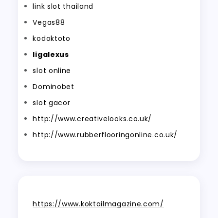
link slot thailand
Vegas88
kodoktoto
ligalexus
slot online
Dominobet
slot gacor
http://www.creativelooks.co.uk/
http://www.rubberflooringonline.co.uk/
https://www.koktailmagazine.com/