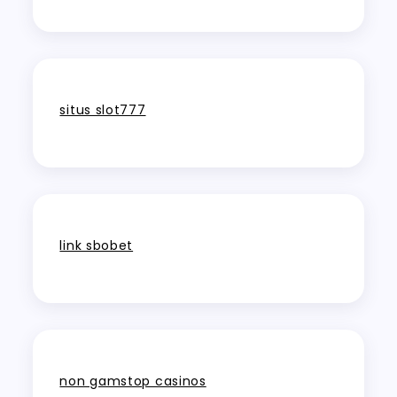
situs slot777
link sbobet
non gamstop casinos