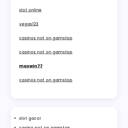
slot online
vegas123
casinos not on gamstop
casinos not on gamstop
maxwin77
casinos not on gamstop
slot gacor
casino not on gamstop