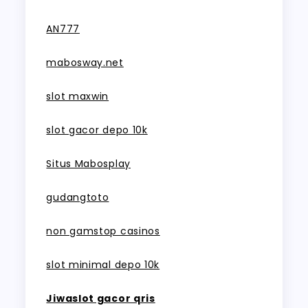
AN777
mabosway.net
slot maxwin
slot gacor depo 10k
Situs Mabosplay
gudangtoto
non gamstop casinos
slot minimal depo 10k
Jiwaslot gacor qris