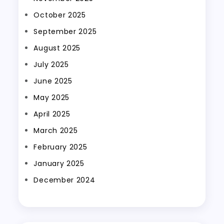
October 2025
September 2025
August 2025
July 2025
June 2025
May 2025
April 2025
March 2025
February 2025
January 2025
December 2024