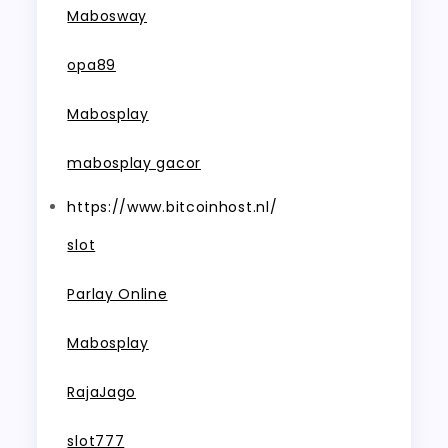
Mabosway
opa89
Mabosplay
mabosplay gacor
https://www.bitcoinhost.nl/
slot
Parlay Online
Mabosplay
RajaJago
slot777