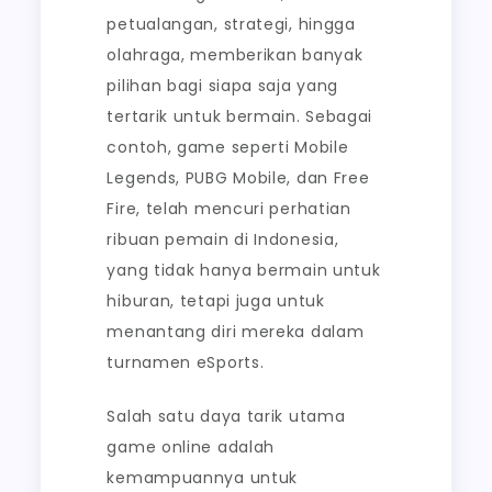
petualangan, strategi, hingga
olahraga, memberikan banyak
pilihan bagi siapa saja yang
tertarik untuk bermain. Sebagai
contoh, game seperti Mobile
Legends, PUBG Mobile, dan Free
Fire, telah mencuri perhatian
ribuan pemain di Indonesia,
yang tidak hanya bermain untuk
hiburan, tetapi juga untuk
menantang diri mereka dalam
turnamen eSports.
Salah satu daya tarik utama
game online adalah
kemampuannya untuk