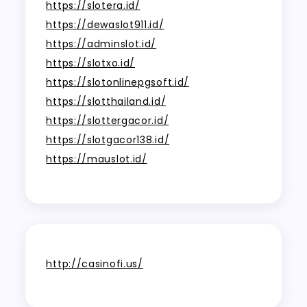
https://slotera.id/
https://dewaslot911.id/
https://adminslot.id/
https://slotxo.id/
https://slotonlinepgsoft.id/
https://slotthailand.id/
https://slottergacor.id/
https://slotgacor138.id/
https://mauslot.id/
http://casinofi.us/