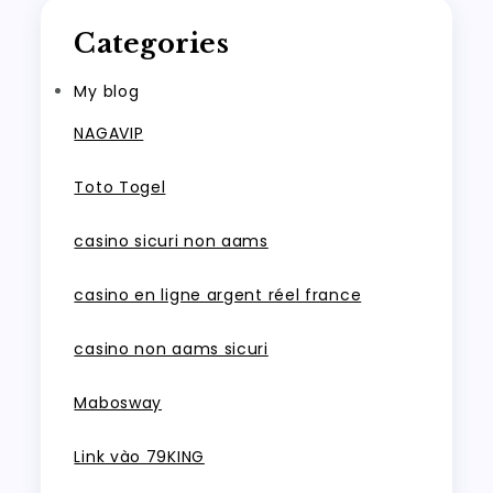
Categories
My blog
NAGAVIP
Toto Togel
casino sicuri non aams
casino en ligne argent réel france
casino non aams sicuri
Mabosway
Link vào 79KING