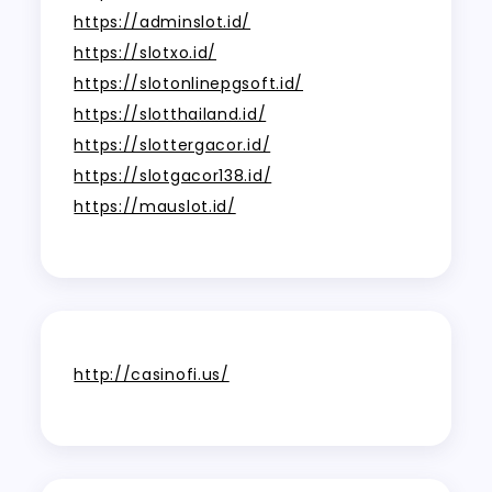
https://adminslot.id/
https://slotxo.id/
https://slotonlinepgsoft.id/
https://slotthailand.id/
https://slottergacor.id/
https://slotgacor138.id/
https://mauslot.id/
http://casinofi.us/