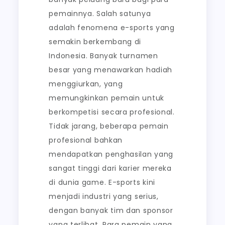
pemainnya. Salah satunya
adalah fenomena e-sports yang
semakin berkembang di
Indonesia. Banyak turnamen
besar yang menawarkan hadiah
menggiurkan, yang
memungkinkan pemain untuk
berkompetisi secara profesional.
Tidak jarang, beberapa pemain
profesional bahkan
mendapatkan penghasilan yang
sangat tinggi dari karier mereka
di dunia game. E-sports kini
menjadi industri yang serius,
dengan banyak tim dan sponsor
yang terlibat. Para pemain yang