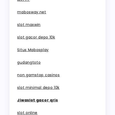
mabosway.net
slot maxwin
slot gacor depo 10k
Situs Mabosplay
gudangtoto
non gamstop casinos
slot minimal depo 10k
Jiwaslot gacor qris
slot online