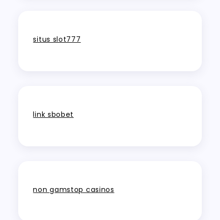
situs slot777
link sbobet
non gamstop casinos