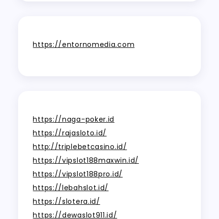
https://entornomedia.com
https://naga-poker.id
https://rajasloto.id/
http://triplebetcasino.id/
https://vipslot188maxwin.id/
https://vipslot188pro.id/
https://lebahslot.id/
https://slotera.id/
https://dewaslot911.id/