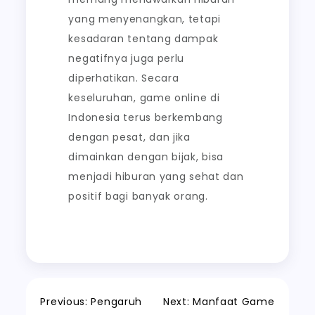
yang menyenangkan, tetapi
kesadaran tentang dampak
negatifnya juga perlu
diperhatikan. Secara
keseluruhan, game online di
Indonesia terus berkembang
dengan pesat, dan jika
dimainkan dengan bijak, bisa
menjadi hiburan yang sehat dan
positif bagi banyak orang.
Post
Previous:
Pengaruh
Next:
Manfaat Game