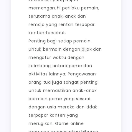
memengaruhi perilaku pemain,
terutama anak-anak dan
remaja yang rentan terpapar
konten tersebut.
Penting bagi setiap pemain
untuk bermain dengan bijak dan
mengatur waktu dengan
seimbang antara game dan
aktivitas lainnya. Pengawasan
orang tua juga sangat penting
untuk memastikan anak-anak
bermain game yang sesuai
dengan usia mereka dan tidak
terpapar konten yang
merugikan. Game online
memang menawarkan hiburan