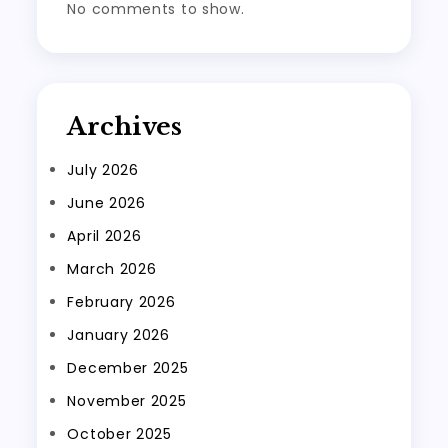
No comments to show.
Archives
July 2026
June 2026
April 2026
March 2026
February 2026
January 2026
December 2025
November 2025
October 2025