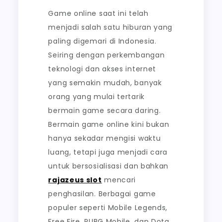
Game online saat ini telah
menjadi salah satu hiburan yang
paling digemari di Indonesia.
Seiring dengan perkembangan
teknologi dan akses internet
yang semakin mudah, banyak
orang yang mulai tertarik
bermain game secara daring.
Bermain game online kini bukan
hanya sekadar mengisi waktu
luang, tetapi juga menjadi cara
untuk bersosialisasi dan bahkan
rajazeus slot
mencari
penghasilan. Berbagai game
populer seperti Mobile Legends,
Free Fire, PUBG Mobile, dan Dota