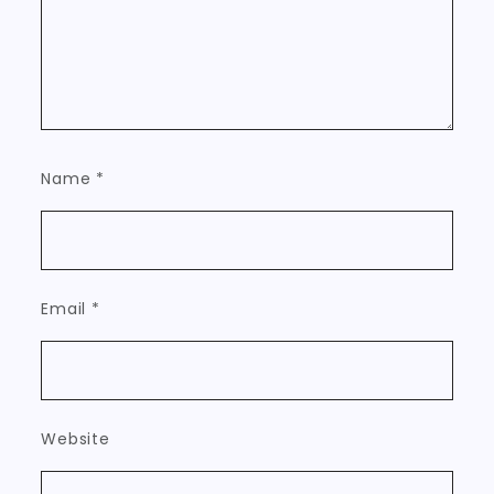
Name
*
Email
*
Website