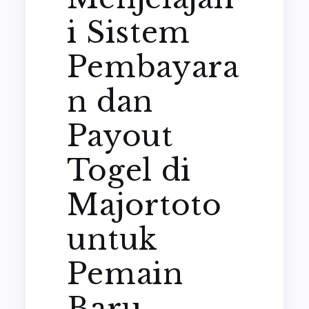
i Sistem
Pembayara
n dan
Payout
Togel di
Majortoto
untuk
Pemain
Baru