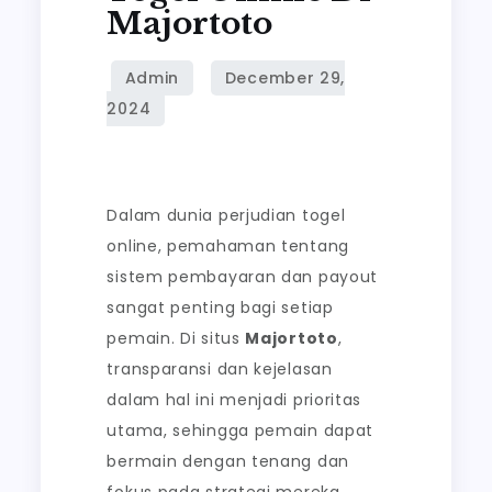
Togel
Majortoto
Online
di
Majortoto
Dalam dunia perjudian togel
online, pemahaman tentang
sistem pembayaran dan payout
sangat penting bagi setiap
pemain. Di situs
Majortoto
,
transparansi dan kejelasan
dalam hal ini menjadi prioritas
utama, sehingga pemain dapat
bermain dengan tenang dan