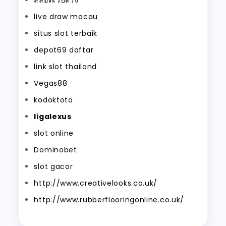
สล็อตเว็บตรง
live draw macau
situs slot terbaik
depot69 daftar
link slot thailand
Vegas88
kodoktoto
ligalexus
slot online
Dominobet
slot gacor
http://www.creativelooks.co.uk/
http://www.rubberflooringonline.co.uk/