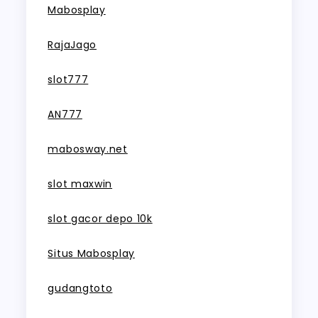
Mabosplay
RajaJago
slot777
AN777
mabosway.net
slot maxwin
slot gacor depo 10k
Situs Mabosplay
gudangtoto