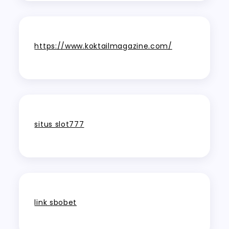
https://www.koktailmagazine.com/
situs slot777
link sbobet