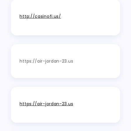
http://casinofi.us/
https://air-jordan-23.us
https://air-jordan-23.us