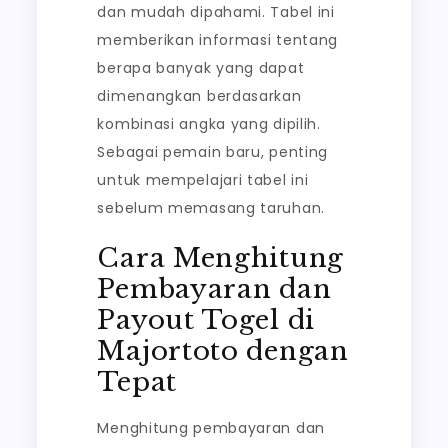
dan mudah dipahami. Tabel ini
memberikan informasi tentang
berapa banyak yang dapat
dimenangkan berdasarkan
kombinasi angka yang dipilih.
Sebagai pemain baru, penting
untuk mempelajari tabel ini
sebelum memasang taruhan.
Cara Menghitung
Pembayaran dan
Payout Togel di
Majortoto dengan
Tepat
Menghitung pembayaran dan