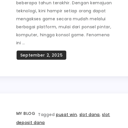
beberapa tahun terakhir. Dengan kemajuan
teknologi, kini hampir setiap orang dapat
mengakses game secara mudah melalui
berbagai platform, mulai dari ponsel pintar,
komputer, hingga konsol game. Fenomena
ini …
MY BLOG
Tagged
pusat win
,
slot dana
,
slot
deposit dana