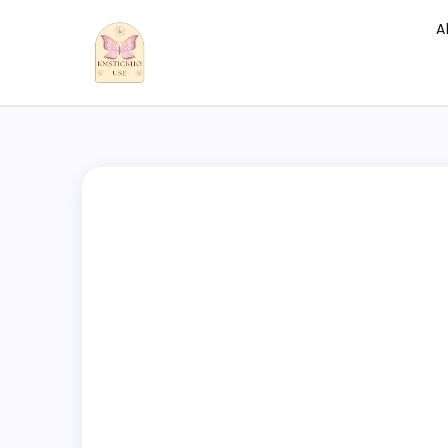
Skip
A
to
content
kmstickhouse.com