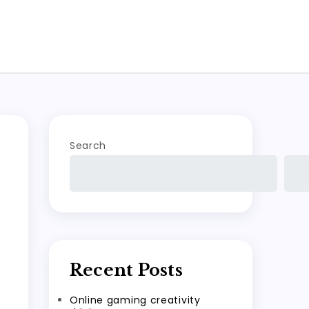
Search
Recent Posts
Online gaming creativity