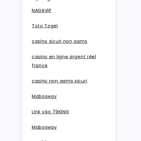
NAGAVIP
Toto Togel
casino sicuri non aams
casino en ligne argent réel
france
casino non aams sicuri
Mabosway
Link vào 79KING
Mabosway