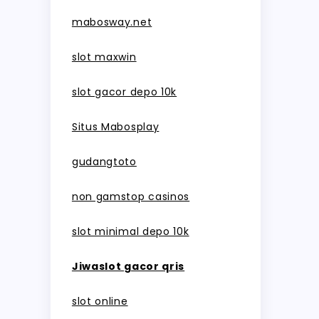
mabosway.net
slot maxwin
slot gacor depo 10k
Situs Mabosplay
gudangtoto
non gamstop casinos
slot minimal depo 10k
Jiwaslot gacor qris
slot online